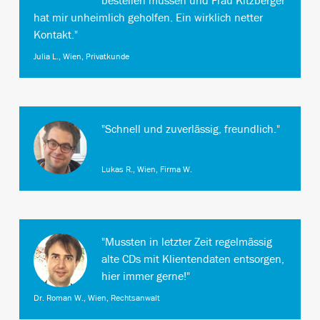
bestellen müssen und Frau Kitzberger
hat mir unheimlich geholfen. Ein wirklich netter
Kontakt."
Julia L., Wien, Privatkunde
"Schnell und zuverlässig, freundlich."
Lukas R., Wien, Firma W.
"Mussten in letzter Zeit regelmässig
alte CDs mit Klientendaten entsorgen,
hier immer gerne!"
Dr. Roman W., Wien, Rechtsanwalt